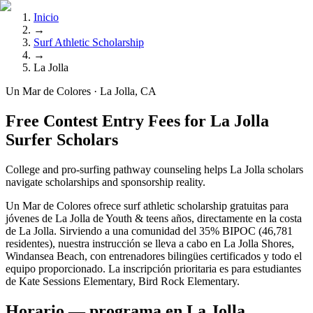
Inicio
→
Surf Athletic Scholarship
→
La Jolla
Un Mar de Colores · La Jolla, CA
Free Contest Entry Fees for La Jolla
Surfer Scholars
College and pro-surfing pathway counseling helps La Jolla scholars
navigate scholarships and sponsorship reality.
Un Mar de Colores ofrece surf athletic scholarship gratuitas para
jóvenes de La Jolla de Youth & teens años, directamente en la costa
de La Jolla. Sirviendo a una comunidad del 35% BIPOC (46,781
residentes), nuestra instrucción se lleva a cabo en La Jolla Shores,
Windansea Beach, con entrenadores bilingües certificados y todo el
equipo proporcionado. La inscripción prioritaria es para estudiantes
de Kate Sessions Elementary, Bird Rock Elementary.
Horario — programa en La Jolla